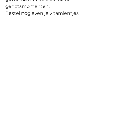
genotsmomenten.
Bestel nog even je vitamientjes 
voor de komende weken.
En tot de volgende ronde!
Na de voornemens.
Nikai
Alles weergeven
Recente blogposts