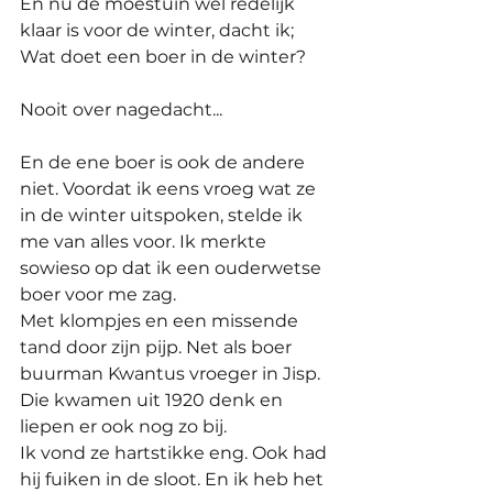
En nu de moestuin wel redelijk 
klaar is voor de winter, dacht ik;
Wat doet een boer in de winter?
Nooit over nagedacht...
En de ene boer is ook de andere 
niet. Voordat ik eens vroeg wat ze 
in de winter uitspoken, stelde ik 
me van alles voor. Ik merkte 
sowieso op dat ik een ouderwetse 
boer voor me zag. 
Met klompjes en een missende 
tand door zijn pijp. Net als boer 
buurman Kwantus vroeger in Jisp. 
Die kwamen uit 1920 denk en 
liepen er ook nog zo bij. 
Ik vond ze hartstikke eng. Ook had 
hij fuiken in de sloot. En ik heb het 