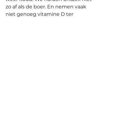
zo af als de boer. En nemen vaak 
niet genoeg vitamine D ter 
aanvulling voor de weerstand (lees 
"tekorten" in vorige blogs). Even 
heel simpel gezegd kan virus vaak 
niet eens binnenkomen in de cel 
als je genoeg vitamine D hebt 
circuleren. 
Vooral bij Corona niet! *disclaimer* 
ik ben blogger en geen dokter! 
Voor dit soort advies raadpleeg 
(n)ooit) uw huisarts.
En we zijn geen Beren, die een 
winterslaapje kunnen doen. Maar 
wel af en toe een tukje. Dat is 
goed. Gewoon doen, maar 
overdenk het niet!