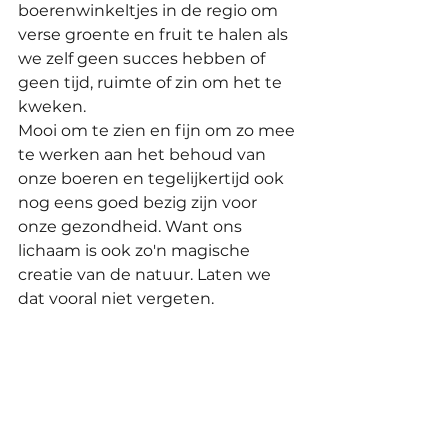
boerenwinkeltjes in de regio om 
verse groente en fruit te halen als 
we zelf geen succes hebben of 
geen tijd, ruimte of zin om het te 
kweken. 
Mooi om te zien en fijn om zo mee 
te werken aan het behoud van 
onze boeren en tegelijkertijd ook 
nog eens goed bezig zijn voor 
onze gezondheid. Want ons 
lichaam is ook zo'n magische 
creatie van de natuur. Laten we 
dat vooral niet vergeten.
Voor wie zich opmaakt voor een 
nieuwe cyclus van magische groei 
in de (volks)tuin, zet hem op. Dat 
het dit jaar beter mag gaan dan 
vorig jaar.