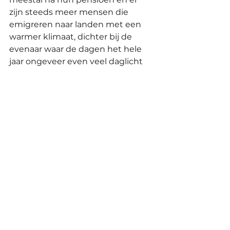
zijn steeds meer mensen die 
emigreren naar landen met een 
warmer klimaat, dichter bij de 
evenaar waar de dagen het hele 
jaar ongeveer even veel daglicht 
hebben. Ik kan ze geen ongelijk 
geven, als het kan, lekker doen.
Opties genoeg dus om wat meer 
licht te ervaren in de donkere tijd 
van het jaar.
Hoe hou jij het leuk en licht in de 
herfst en winter?
liefs Marisol
p.s. deze ronde en de volgende 
twee rondes zijn de mannen Breet 