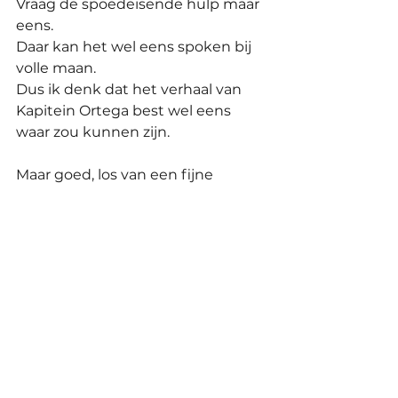
Vraag de spoedeisende hulp maar 
eens. 
Daar kan het wel eens spoken bij 
volle maan.
Dus ik denk dat het verhaal van 
Kapitein Ortega best wel eens 
waar zou kunnen zijn.
Maar goed, los van een fijne 
zaterdag, gun ik je een zwoel 
zomers kampvuur met Oranje 
vlammetjes waar vanuit op de 
achtergrond een prachtig volle 
maan oprijst. 
En als je verderop iemand in 
berenvel op een trommel ziet 
slaan.
Laat me maar. 